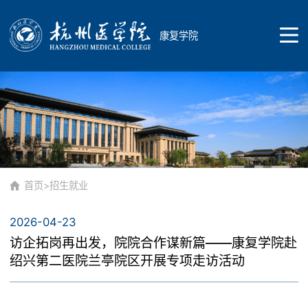
康复学院
首页
学院概况
首页
>
招生就业
2026-04-23
学院简介
师资队伍
访企拓岗再出发，院院合作谋新篇——康复学院赴
绍兴第二医院兰亭院区开展专项走访活动
现任领导
康复作业治疗学教研室