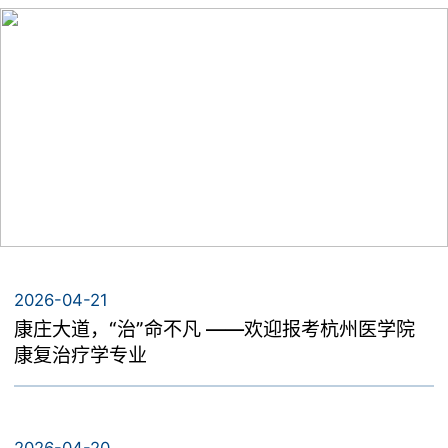
教学科研
机构设置
康复物理治疗学教研室
教学动态
人才培养
院训院徽
中医康复教研室
科研动态
本科生教育
招生就业
康复临床教研室
研究生教育
2026-04-21
专业介绍
合作交流
康庄大道，“治”命不凡 ——欢迎报考杭州医学院
康复治疗学专业
招生动态
党群工作