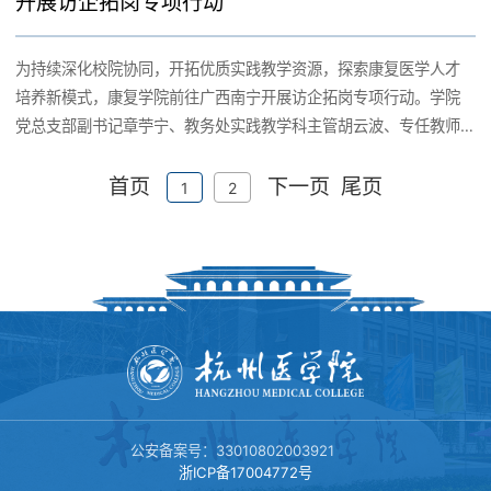
开展访企拓岗专项行动
为持续深化校院协同，开拓优质实践教学资源，探索康复医学人才
培养新模式，康复学院前往广西南宁开展访企拓岗专项行动。学院
党总支部副书记章苧宁、教务处实践教学科主管胡云波、专任教师
陶英霞、王智茗及辅导员杨慧平一行五人，近日专程赴绿城南宁，
首页
下一页
尾页
对广西医科大学旗下两所顶尖附属医院开展了为期两天的深度走访
1
2
调研与交流。 首日聚焦：深化共识，探索前沿临床教学模式 12月
24日，工作组抵达广西医科大学第一附属医院。医院副院长潘小炎
及教务部、康复医学科负责人予以热情接待。座谈会上，双方围绕
提升实习质量、完善教学反馈机制等议题深入交换意见。章苧宁重
点介绍了康复学院在课程与实践教学体系上的改革思路，希望紧密
对接临床前沿。院方则分享了“床边教学”、MDT案例教学及实习生
阶梯式培养的成熟经验。双方一致认为，临床实践教学是培养高素
质应用型康复人才的关键，未来需在校院协同设计课程、过程管理
与师资建设等方面深化合作。 次日走访：对接需求，共商人才精准
公安备案号：33010802003921
化培养路径 12月25日上午，工作组走访广西医科大学第二附属医
浙ICP备17004772号