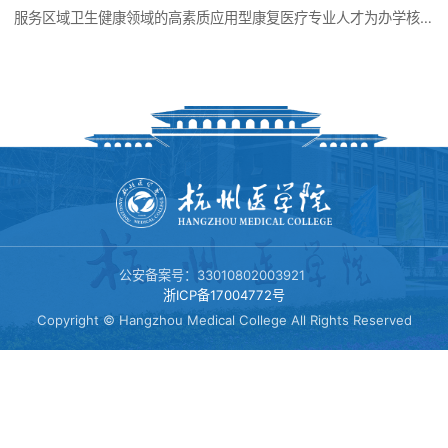
教学科研
服务区域卫生健康领域的高素质应用型康复医疗专业人才为办学核
机构设置
心，全力打造康复医学高等教育金名片。学院聘请美国医学科学院
康复物理治疗学教研室
国际院士励建安教授担任名誉院长，附属人民医院康复医学科主任
教学动态
叶祥明教授担任院长、学科带头人，为学院发展筑牢高层次人才引
人才培养
院训院徽
领根基。 学院共有教职工22人，其中兼职院长1人，兼职副院长1
中医康复教研室
人，劳务派遣3人。在编教职工18人，其中校内专任教师11人，含副
科研动态
高以上职称2人、中级职称9人。另有临床及外聘教师48人，“双师
本科生教育
型”教师达95%以上。学院目前共有康复治疗学专业四年制本科、两
招生就业
康复临床教研室
年制专升本、三年制单考单招三个层次共计在校生920人，并于
2025年开设智能康复微专业，首批招生34人。学院依托杭州医学院
研究生教育
公安备案号：33010802003921
附属人民医院康复医学科，获批数智化康复装备浙江省工程研究中
浙ICP备17004772号
专业介绍
心、中国-芬兰康复外骨骼机器人国际联合实验室、全省神经系统疾
合作交流
Copyright © Hangzhou Medical College All Rights Reserved
病数智化精准康复设备研发重点实验室、浙江省科学技术厅2024年
度省“领雁”计划项目，获浙江省科学技术进步奖三等奖一项，浙江省
招生动态
医药卫生科技成果二等奖两项，获浙江省卫生领军人才称号一人，
党群工作
浙江省医坛新秀称号一人。学院教师积极开展教学改革和研究累计
20余项，目前建有国家级一流课程1门、省级一流课程8门，获省课