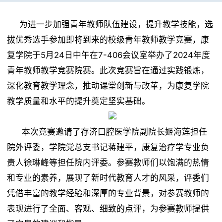
教学科研
机构设置
为进一步加强青年教师队伍建设，提升教学技能，选
康复物理治疗学教研室
拔优秀选手参加即将到来的校级青年教师教学竞赛，康
教学动态
人才培养
复学院于5月24日中午在7-406会议室举办了2024年度
院训院徽
中医康复教研室
青年教师教学竞赛院赛。此次竞赛旨在通过实践锻炼，
科研动态
深化教育教学理念，推动课堂创新与改革，为康复学院
本科生教育
教学质量和水平的提升奠定坚实基础。
招生就业
康复临床教研室
本次竞赛邀请了存济口腔医学院副院长姬海莲担任
研究生教育
院外评委，学院党总支书记蒋建平，康复治疗学专业负
专业介绍
合作交流
责人徐琳峰等担任院内评委。参赛教师们以饱满的热情
和专业的素养，展现了新时代教育人才的风采，评委们
招生动态
凭借丰富的教学经验和深厚的专业背景，对参赛教师的
党群工作
表现进行了全面、客观、细致的点评，为参赛教师提供